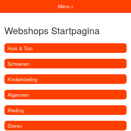
Menu +
Webshops Startpagina
Huis & Tuin
Schoenen
Kinderkleding
Algemeen
Kleding
Dieren