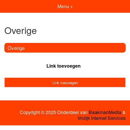
Menu +
Overige
Overige
Link toevoegen
Link toevoegen
Copyright © 2025 Onderdeel van
BaakmanMedia
&
Vrolijk Internet Services